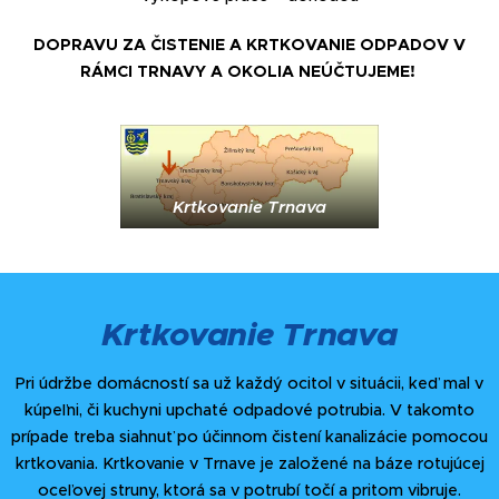
DOPRAVU ZA ČISTENIE A KRTKOVANIE ODPADOV V
RÁMCI TRNAVY A OKOLIA NEÚČTUJEME!
Krtkovanie Trnava
Krtkovanie Trnava
Pri údržbe domácností sa už každý ocitol v situácii, keď mal v
kúpeľni, či kuchyni upchaté odpadové potrubia. V takomto
prípade treba siahnuť po účinnom čistení kanalizácie pomocou
krtkovania. Krtkovanie v Trnave je založené na báze rotujúcej
oceľovej struny, ktorá sa v potrubí točí a pritom vibruje.