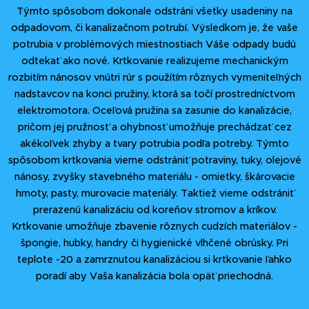
Týmto spôsobom dokonale odstráni všetky usadeniny na
odpadovom, či kanalizačnom potrubí. Výsledkom je, že vaše
potrubia v problémových miestnostiach Váše odpady budú
odtekať ako nové. Krtkovanie realizujeme mechanickým
rozbitím nánosov vnútri rúr s použítím rôznych vymeniteľných
nadstavcov na konci pružiny, ktorá sa točí prostredníctvom
elektromotora. Oceľová pružina sa zasunie do kanalizácie,
pričom jej pružnosť a ohybnosť umožňuje prechádzať cez
akékoľvek zhyby a tvary potrubia podľa potreby. Týmto
spôsobom krtkovania vieme odstrániť potraviny, tuky, olejové
nánosy, zvyšky stavebného materiálu - omietky, škárovacie
hmoty, pasty, murovacie materiály. Taktiež vieme odstrániť
prerazenú kanalizáciu od koreňov stromov a kríkov.
Krtkovanie umožňuje zbavenie rôznych cudzích materiálov -
špongie, hubky, handry či hygienické vlhčené obrúsky. Pri
teplote -20 a zamrznutou kanalizáciou si krtkovanie ľahko
poradí aby Vaša kanalizácia bola opäť priechodná.