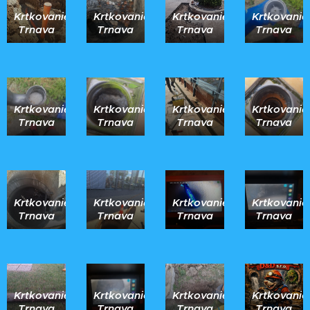
Krtkovanie
Krtkovanie
Krtkovanie
Krtkovanie
Trnava
Trnava
Trnava
Trnava
Krtkovanie
Krtkovanie
Krtkovanie
Krtkovanie
Trnava
Trnava
Trnava
Trnava
Krtkovanie
Krtkovanie
Krtkovanie
Krtkovanie
Trnava
Trnava
Trnava
Trnava
Krtkovanie
Krtkovanie
Krtkovanie
Krtkovanie
Trnava
Trnava
Trnava
Trnava