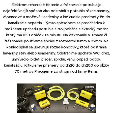
Elektromechanické čistenie a frézovanie potrubia je
najefektívnejší spôsob ako odstrániť s potrubia rôzne nánosy,
vápencové a močové usadeniny a iné cudzie predmety čo do
kanalizácie nepatria. Týmto spôsobom sa predchádza k
možnému upchatiu potrubia. Stroj poháňa elektrický motor,
ktorý má 850 otáčok za minútu. Na krtkovanie v Trnave či
frézovanie používame špirále z rozmermi 16mm a 22mm. Na
koniec špirál sa upevňujú rôzne koncovky, ktoré odstránia
havarijný stav alebo usadeniny. Odstránime upchaté WC, drez,
umývadlo, bidet, pisoár, sprchu, vaňu, odpad, odtok,
kanalizáciu. Krtkujeme priemery od dn20 do dn200 do dĺžky
70 metrov. Pracujeme zo strojmi od firmy Rems.