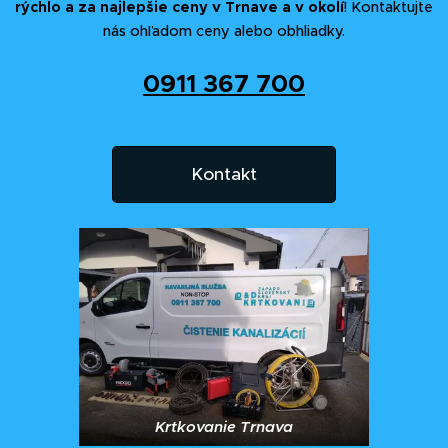
rýchlo a za najlepšie ceny v Trnave a v okolí
! Kontaktujte
nás ohľadom ceny alebo obhliadky.
0911 367 700
Kontakt
Krtkovanie Trnava