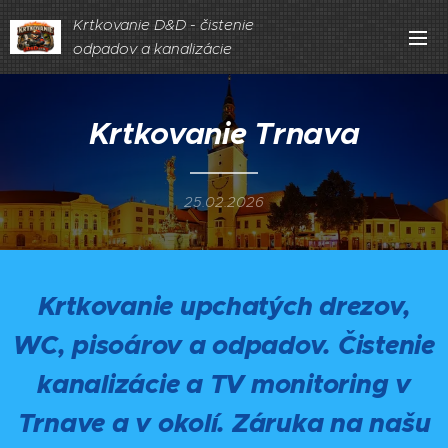
Krtkovanie D&D - čistenie
odpadov a kanalizácie
Krtkovanie Trnava
25.02.2026
Krtkovanie upchatých drezov,
WC, pisoárov a odpadov. Čistenie
kanalizácie a TV monitoring v
Trnave a v okolí. Záruka na našu