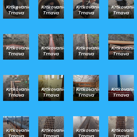
Krtkovanie
Krtkovanie
Krtkovanie
Krtkovanie
Trnava
Trnava
Trnava
Trnava
Krtkovanie
Krtkovanie
Krtkovanie
Krtkovanie
Trnava
Trnava
Trnava
Trnava
Krtkovanie
Krtkovanie
Krtkovanie
Krtkovanie
Trnava
Trnava
Trnava
Trnava
Krtkovanie
Krtkovanie
Krtkovanie
Krtkovanie
Trnava
Trnava
Trnava
Trnava