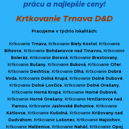
prácu a najlepšie ceny!
Krtkovanie Trnava D&D
Pracujeme v týchto lokalitách:
Krtkovanie
Trnava
, Krtkovanie
Biely Kostol
, Krtkovanie
Bíňovce
, Krtkovanie
Bohdanovce nad Trnavou
, Krtkovanie
Boleráz
, Krtkovanie
Borová
, Krtkovanie
Brestovany
,
Krtkovanie
Bučany
, Krtkovanie
Buková
, Krtkovanie
Cífer
,
Krtkovanie
Dechtice
, Krtkovanie
Dlhá
, Krtkovanie
Dobrá
Voda
, Krtkovanie
Dolná Krupá
, Krtkovanie
Dolné Dubové
,
Krtkovanie
Dolné Lovčice
, Krtkovanie
Dolné Orešany
,
Krtkovanie
Horná Krupá
, Krtkovanie
Horné Dubové
,
Krtkovanie
Horné Orešany
, Krtkovanie
Hrnčiarovce nad
Parnou
, Krtkovanie
Jaslovské Bohunice
, Krtkovanie
Kátlovce
, Krtkovanie
Košolná
, Krtkovanie
Križovany nad
Dudváhom
, Krtkovanie
Lošonec
, Krtkovanie
Majcichov
,
Krtkovanie
Malženice
, Krtkovanie
Naháč
, Krtkovanie
Opoj
,