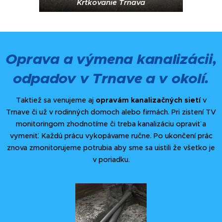
Krtkovanie Trnava
Oprava a výmena kanalizácii,
odpadov v Trnave a v okolí.
Taktiež sa venujeme aj
opravám kanalizačných sietí
v
Trnave či už v rodinných domoch alebo firmách. Pri zistení TV
monitoringom zhodnotíme či treba kanalizáciu opraviť a
vymeniť. Každú prácu vykopávame ručne. Po ukončení prác
znova zmonitorujeme potrubia aby sme sa uistili že všetko je
v poriadku.