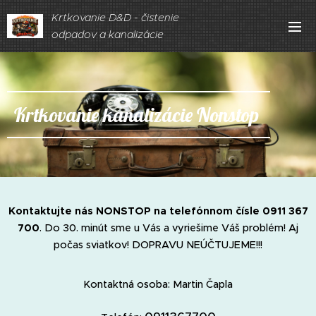
Krtkovanie D&D - čistenie
odpadov a kanalizácie
Krtkovanie kanalizácie Nonstop
Kontaktujte nás NONSTOP na telefónnom čísle 0911 367
700
. Do 30. minút sme u Vás a vyriešime Váš problém! Aj
počas sviatkov! DOPRAVU NEÚČTUJEME!!!
Kontaktná osoba: Martin Čapla