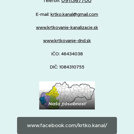
0911367700
Telefón:
E-mail:
krtko.kanal@gmail.com
www.krtkovanie-kanalizacie.sk
www.krtkovanie-dnd.sk
IČO: 46434038
DIČ: 1084310755
Naša pôsobnosť
www.facebook.com/krtko.kanal/