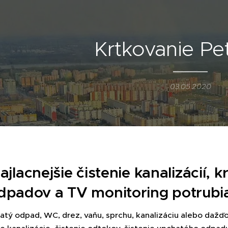
Krtkovanie Pe
03.05.2020
ajlacnejšie čistenie kanalizácií,
dpadov a TV monitoring potrubia 
tý odpad, WC, drez, vaňu, sprchu, kanalizáciu alebo dažď