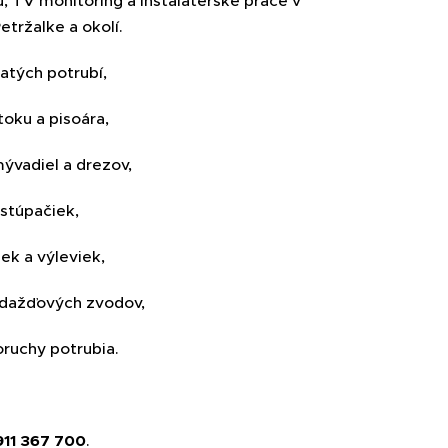
u, TV monitoring a Inštalatérske práce v
etržalke a okolí.
atých potrubí,
oku a pisoára,
ývadiel a drezov,
 stúpačiek,
ek a výleviek,
a dažďových zvodov,
oruchy potrubia.
911 367 700
.