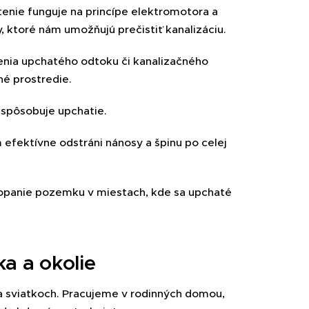
stenie funguje na princípe elektromotora a
, ktoré nám umožňujú prečistiť kanalizáciu.
tenia upchatého odtoku či kanalizačného
né prostredie.
 spôsobuje upchatie.
m efektívne odstráni nánosy a špinu po celej
ozkopanie pozemku v miestach, kde sa upchaté
ka a okolie
 a sviatkoch. Pracujeme v rodinných domou,