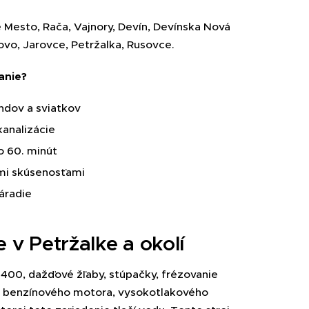
é Mesto, Rača, Vajnory, Devín, Devínska Nová
ovo, Jarovce, Petržalka, Rusovce.
anie?
ndov a sviatkov
analizácie
o 60. minút
ými skúsenosťami
áradie
 v Petržalke a okolí
400, dažďové žľaby, stúpačky, frézovanie
ípe benzínového motora, vysokotlakového