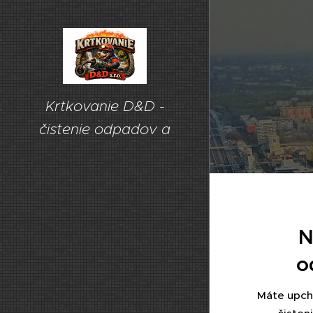
Krtkovanie D&D -
čistenie odpadov a
kanalizácie
N
o
Máte upcha