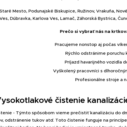
, Staré Mesto, Podunajské Biskupice, Ružinov, Vrakuňa, Nov
Ves, Dúbravka, Karlova Ves, Lamač, Záhorská Bystrica, Čun
Prečo si vybrať nás na krtkov
Pracujeme nonstop aj počas víke
Rýchlo odstránime poruchu k
Príjazd havarijného vozidla d
Vyškolený pracovníci s dlhoročn
Profesionálne stroje a n
ysokotlakové čistenie kanalizácie
tenie - Týmto spôsobom vieme prečistiť kanalizáciu do dn
v, odstránenie tukov atď. Toto čistenie funguje na princ