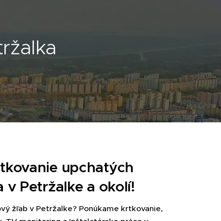
tržalka
 krtkovanie upchatých
v Petržalke a okolí!
ový žľab v Petržalke? Ponúkame krtkovanie,