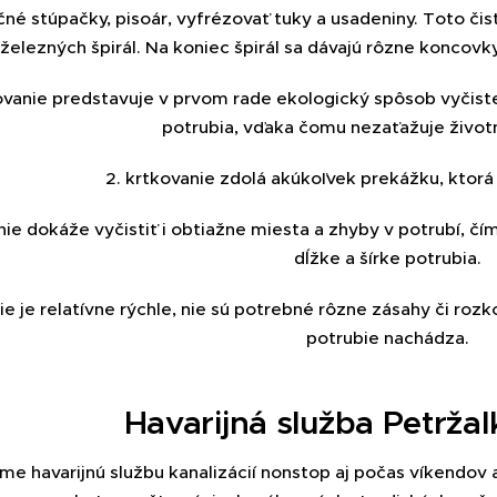
čné stúpačky, pisoár, vyfrézovať tuky a usadeniny. Toto či
elezných špirál. Na koniec špirál sa dávajú rôzne koncovky
kovanie predstavuje v prvom rade ekologický spôsob vyčis
potrubia, vďaka čomu nezaťažuje život
2. krtkovanie zdolá akúkoľvek prekážku, ktorá
nie dokáže vyčistiť i obtiažne miesta a zhyby v potrubí, čí
dĺžke a šírke potrubia.
ie je relatívne rýchle, nie sú potrebné rôzne zásahy či r
potrubie nachádza.
Havarijná služba Petržal
e havarijnú službu kanalizácií nonstop aj počas víkendov