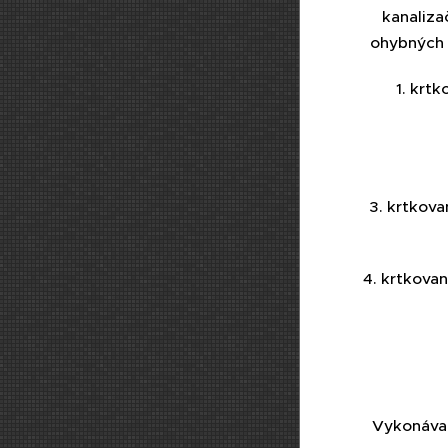
kanaliza
ohybných ž
1. krt
3. krtkova
4. krtkovan
Vykonávam