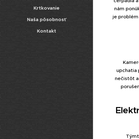
čerpadla a 
Krtkovanie
nám ponúka
je problém 
Naša pôsobnosť
Kontakt
Kamero
upchatia 
nečistôt 
porušen
Elekt
Týmto