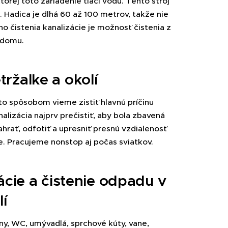
torej toto zariadenie tlačí vodu. Tento stroj
. Hadica je dlhá 60 až 100 metrov, takže nie
ho čistenia kanalizácie je možnosť čistenia z
 domu.
ržalke a okolí
o spôsobom vieme zistiť hlavnú príčinu
alizácia najprv prečistiť, aby bola zbavená
rať, odfotiť a upresniť presnú vzdialenosť
ie. Pracujeme nonstop aj počas sviatkov.
ácie a čistenie odpadu v
lí
y, WC, umývadlá, sprchové kúty, vane,