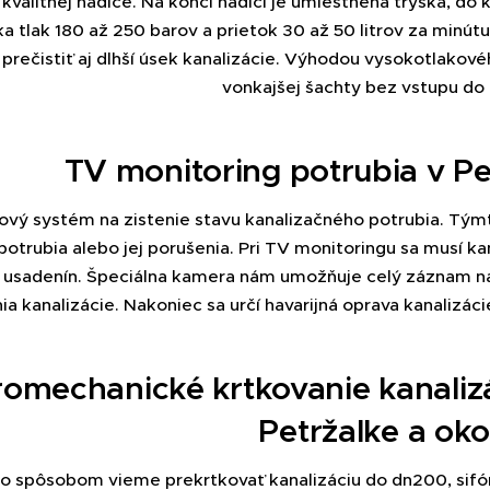
kvalitnej hadice. Na konci hadici je umiestnená tryska, do k
 tlak 180 až 250 barov a prietok 30 až 50 litrov za minútu
prečistiť aj dlhší úsek kanalizácie. Výhodou vysokotlakové
vonkajšej šachty bez vstupu do
TV monitoring potrubia v Pet
vý systém na zistenie stavu kanalizačného potrubia. Týmt
potrubia alebo jej porušenia. Pri TV monitoringu sa musí kan
a usadenín. Špeciálna kamera nám umožňuje celý záznam nah
ia kanalizácie. Nakoniec sa určí havarijná oprava kanalizác
romechanické krtkovanie kanaliz
Petržalke a oko
 spôsobom vieme prekrtkovať kanalizáciu do dn200, sifón