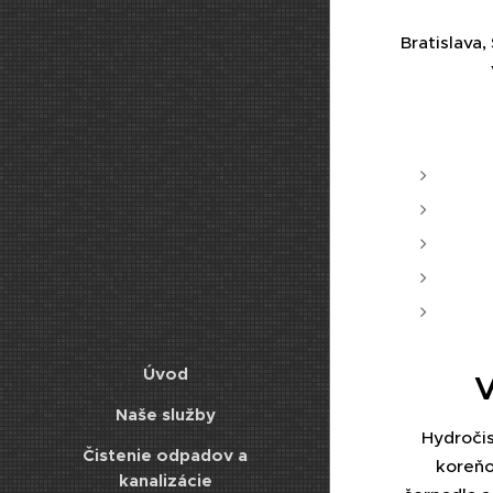
Bratislava
Úvod
V
Naše služby
Hydročis
Čistenie odpadov a
koreňo
kanalizácie