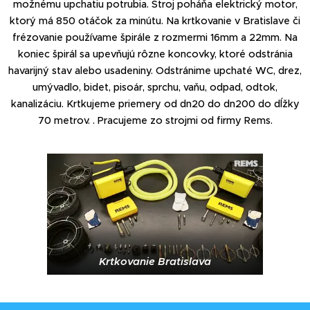
možnému upchatiu potrubia. Stroj poháňa elektrický motor,
ktorý má 850 otáčok za minútu. Na krtkovanie v Bratislave či
frézovanie používame špirále z rozmermi 16mm a 22mm. Na
koniec špirál sa upevňujú rôzne koncovky, ktoré odstránia
havarijný stav alebo usadeniny. Odstránime upchaté WC, drez,
umývadlo, bidet, pisoár, sprchu, vaňu, odpad, odtok,
kanalizáciu. Krtkujeme priemery od dn20 do dn200 do dĺžky
70 metrov. . Pracujeme zo strojmi od firmy Rems.
Krtkovanie Bratislava