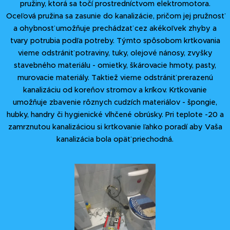
pružiny, ktorá sa točí prostredníctvom elektromotora.
Oceľová pružina sa zasunie do kanalizácie, pričom jej pružnosť
a ohybnosť umožňuje prechádzať cez akékoľvek zhyby a
tvary potrubia podľa potreby. Týmto spôsobom krtkovania
vieme odstrániť potraviny, tuky, olejové nánosy, zvyšky
stavebného materiálu - omietky, škárovacie hmoty, pasty,
murovacie materiály. Taktiež vieme odstrániť prerazenú
kanalizáciu od koreňov stromov a kríkov. Krtkovanie
umožňuje zbavenie rôznych cudzích materiálov - špongie,
hubky, handry či hygienické vlhčené obrúsky. Pri teplote -20 a
zamrznutou kanalizáciou si krtkovanie ľahko poradí aby Vaša
kanalizácia bola opäť priechodná.