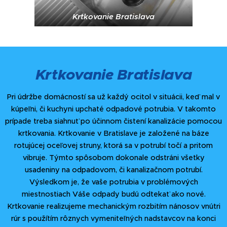
Krtkovanie Bratislava
Krtkovanie Bratislava
Pri údržbe domácností sa už každý ocitol v situácii, keď mal v
kúpeľni, či kuchyni upchaté odpadové potrubia. V takomto
prípade treba siahnuť po účinnom čistení kanalizácie pomocou
krtkovania. Krtkovanie v Bratislave je založené na báze
rotujúcej oceľovej struny, ktorá sa v potrubí točí a pritom
vibruje. Týmto spôsobom dokonale odstráni všetky
usadeniny na odpadovom, či kanalizačnom potrubí.
Výsledkom je, že vaše potrubia v problémových
miestnostiach Váše odpady budú odtekať ako nové.
Krtkovanie realizujeme mechanickým rozbitím nánosov vnútri
rúr s použítím rôznych vymeniteľných nadstavcov na konci