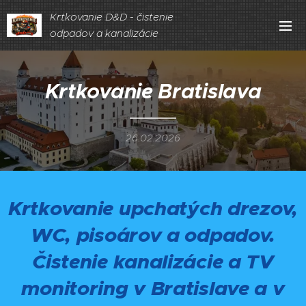
Krtkovanie D&D - čistenie
odpadov a kanalizácie
Krtkovanie Bratislava
26.02.2026
Krtkovanie upchatých drezov,
WC, pisoárov a odpadov.
Čistenie kanalizácie a TV
monitoring v Bratislave a v